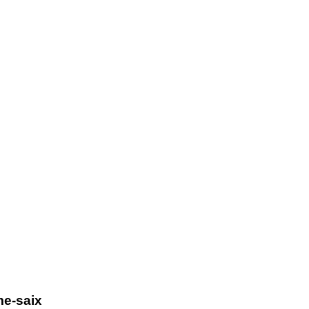
Ar
me-saix