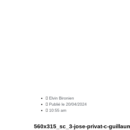
News
Elvin Bironien
Publié le
20/04/2024
10:55 am
560x315_sc_3-jose-privat-c-guillau