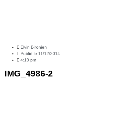
News
Elvin Bironien
Publié le
11/12/2014
4:19 pm
IMG_4986-2
Articles
récents