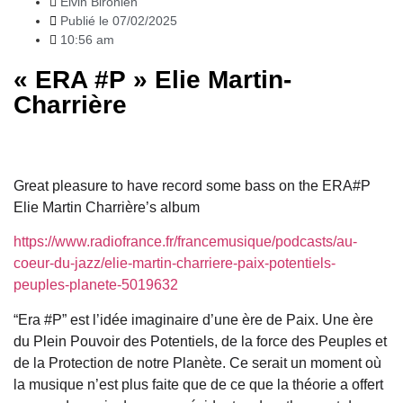
Elvin Bironien
Publié le
07/02/2025
10:56 am
« ERA #P » Elie Martin-
Charrière
Great pleasure to have record some bass on the ERA#P
Elie Martin Charrière’s album
https://www.radiofrance.fr/francemusique/podcasts/au-
coeur-du-jazz/elie-martin-charriere-paix-potentiels-
peuples-planete-5019632
“Era #P” est l’idée imaginaire d’une ère de Paix. Une ère
du Plein Pouvoir des Potentiels, de la force des Peuples et
de la Protection de notre Planète. Ce serait un moment où
la musique n’est plus faite que de ce que la théorie a offert