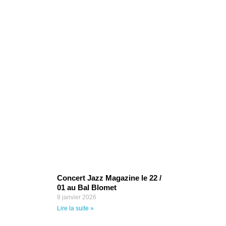
rticles
récents
Concert Jazz Magazine le 22 /
01 au Bal Blomet
8 janvier 2026
Lire la suite »