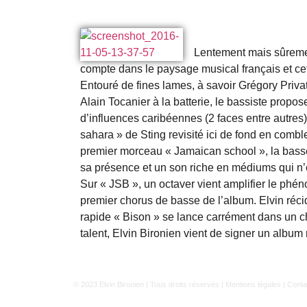
Lentement mais sûremen
compte dans le paysage musical français et cet 
Entouré de fines lames, à savoir Grégory Privat 
Alain Tocanier à la batterie, le bassiste propos
d’influences caribéennes (2 faces entre autres), q
sahara » de Sting revisité ici de fond en comb
premier morceau « Jamaican school », la bass
sa présence et un son riche en médiums qui n’
Sur « JSB », un octaver vient amplifier le phé
premier chorus de basse de l’album. Elvin récidi
rapide « Bison » se lance carrément dans un ch
talent, Elvin Bironien vient de signer un albu
© 2023
Elvin Bironien
| Tous droits réservés |
Mentions légales
|
Conta