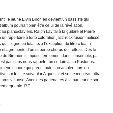
t, le jeune Elvin Bironien devient un bassiste qui
album pourrait bien être celui de la révélation.
au piano/claviers, Ralph Lavital à la guitare et Pierre
e un répertoire à forte coloration jazz-rock fusion métissé
u’il signe en totalité, à l’exception du titre « tea in
le et agrémenté d’un superbe chorus de fretless. Dès le
e de Bironien s’impose fermement dans l’ensemble, par
est pas sans nous rappeler un certain Jaco Pastorius.
nomène sonore qui prend toute son ampleur lors du
ve sur le titre suivant « A quest » et sur le morceau ultra
orus virtuose. Avec des partenaires à la hauteur de son
m remarquable. P.C
ct