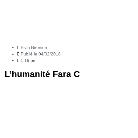
News
Elvin Bironien
Publié le
04/02/2018
1:16 pm
L’humanité Fara C
Articles
récents